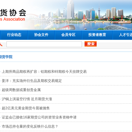
行业动态
协会文件
会员专区
投资者教育
人才引
期货学院
上期所商品期权再扩容：铝期权和锌期权今天挂牌交易
姜洋：充实场外衍生品及期权交易规定
超级周数据或重创贵金属
沪铜上演逼空行情 近月期货大涨
超2亿美元黄金期货今晨被抛售
证监会已接收16家期货公司的资管业务资格申请
市场总持仓量的变化反映什么信息？