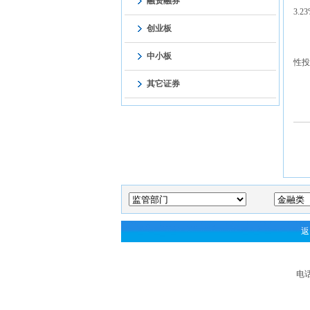
融资融券
3.
创业板
中小板
性投
其它证券
返
电话