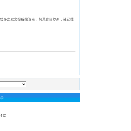
曾多次发文提醒投资者，切忌盲目炒新，谨记理
登录
01室