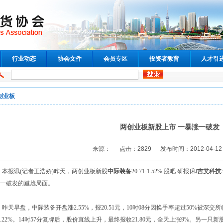
行业动态
协会文件
会员专区
投资者教育
人才引
创业板
两创业板新股上市 一暴涨一破发
来源： 点击：2829 发布时间：2012-04-12 18
本报讯(记者王浩娇)昨天，两创业板新股
中际装备
20.71
-1.52%
股吧 研报]
和
吉艾科技
一破发的尴尬局面。
昨天早盘，中际装备开盘涨2.55%，报20.51元，10时08分因换手率超过50%被深交所
0.22%。14时57分复牌后，股价直线上升，最终报收21.80元，全天上涨9%。另