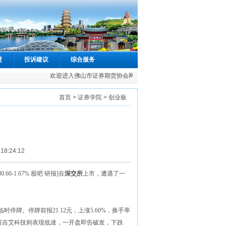
进
投诉建议
综合服务
欢迎进入佛山市证券期货协会网站
首页
>
证券学院
> 创业板
:24:12
30.60
-1.67%
股吧 研报]
在
深交所
上市，遭遇了一
临时停牌。停牌前报21.12元，上涨5.60%，换手率
一只新股吉艾科技则表现低迷，一开盘即告破发，下跌