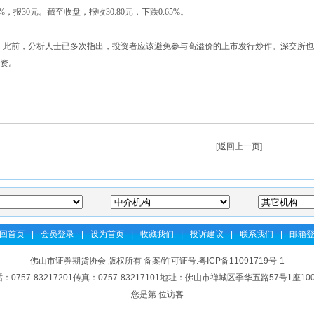
23%，报30元。截至收盘，报收30.80元，下跌0.65%。
此前，分析人士已多次指出，投资者应该避免参与高溢价的上市发行炒作。深交所也
资。
[
返回上一页
]
回首页
|
会员登录
|
设为首页
|
收藏我们
|
投诉建议
|
联系我们
|
邮箱
佛山市证券期货协会 版权所有 备案/许可证号:
粤ICP备11091719号-1
：0757-83217201传真：0757-83217101地址：佛山市禅城区季华五路57号1座10
您是第 位访客