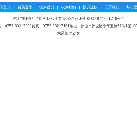
回首页
|
会员登录
|
设为首页
|
收藏我们
|
投诉建议
|
联系我们
|
邮箱
佛山市证券期货协会 版权所有 备案/许可证号:
粤ICP备11091719号-1
：0757-83217201传真：0757-83217101地址：佛山市禅城区季华五路57号1座10
您是第 位访客